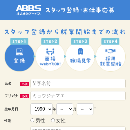
氏名
必須
フリガナ
必須
生年月日
年
月
日
男性
女性
性別