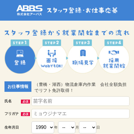
（豊橋・湖西）物流倉庫内作業 会社全額負担
お仕事情報
でリフト免許取得！
氏名
必須
フリガナ
必須
生年月日
年
月
日