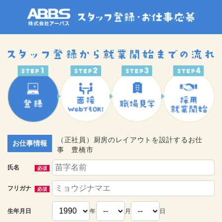
（正社員）厨房のレイアウトを設計するお仕
お仕事情報
事 豊橋市
氏名
必須
フリガナ
必須
生年月日
年
月
日