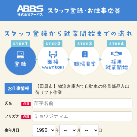
【田原市】物流倉庫内で自動車の軽量部品入出
お仕事情報
荷リフト作業
氏名
必須
フリガナ
必須
生年月日
年
月
日