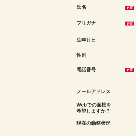
氏名
必須
フリガナ
必須
生年月日
性別
電話番号
必須
メール
アドレス
Webでの面接を
希望しますか？
現在の
勤務状況