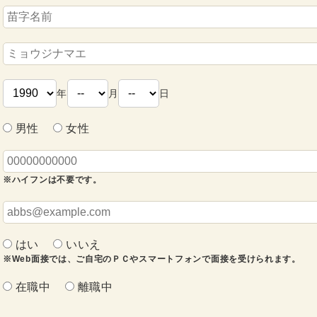
年
月
日
男性
女性
※ハイフンは不要です。
はい
いいえ
※Web面接では、ご自宅のＰＣやスマートフォンで面接を受けられます。
在職中
離職中