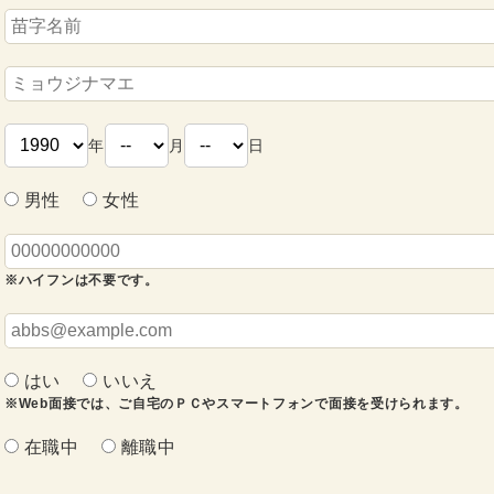
年
月
日
男性
女性
※ハイフンは不要です。
はい
いいえ
※Web面接では、ご自宅のＰＣやスマートフォンで面接を受けられます。
在職中
離職中