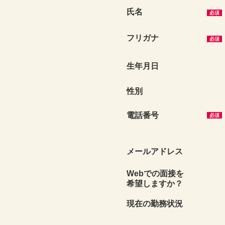
氏名
必須
フリガナ
必須
生年月日
性別
電話番号
必須
メール
アドレス
Webでの面接を
希望しますか？
現在の
勤務状況