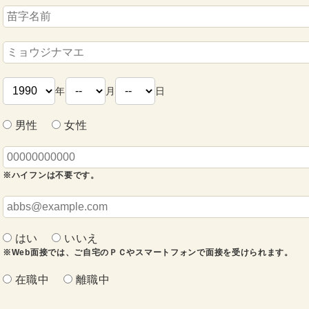
年
月
日
男性
女性
※ハイフンは不要です。
はい
いいえ
※Web面接では、ご自宅のＰＣやスマートフォンで面接を受けられます。
在職中
離職中