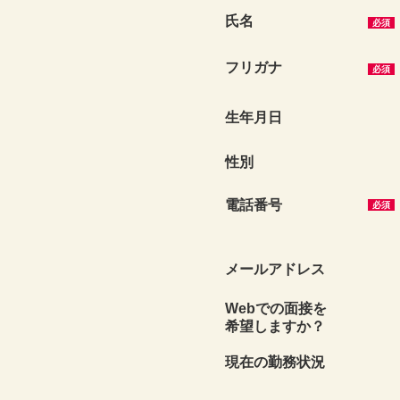
氏名
必須
フリガナ
必須
生年月日
性別
電話番号
必須
メール
アドレス
Webでの面接を
希望しますか？
現在の
勤務状況