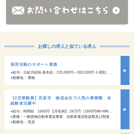
お探しの求人と似ている求人
採用活動のサポート業務
給与：日給月給制 基本給：235,000円～300,000円 ※遅刻、早退、欠勤があった場合は、基本給から控除させていただきます。
勤務地： 豊橋
【2交替勤務】田原市 物流会社で人気の事務職 未
経験者活躍中
給与：時間給 1600円 【月収例】 29万円（1600円/時×8時間）×20日/月＋深夜割増+残業
業種：一般貨物自動車運送事業、自動車運送取扱業及び関連する物流事業
勤務地： 田原