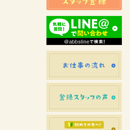
お仕
登録
初め