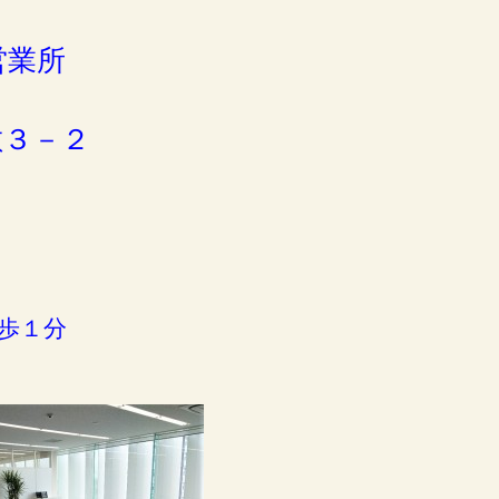
。
営業所
敷３－２
）
歩１分