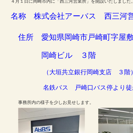
４月１日に岡崎市内に「西三河営業所」を開設いたしました
名称 株式会社アーバス 西三河
住所 愛知県岡崎市戸崎町字屋
岡崎ビル ３階
事の流れ
（大垣共立銀行岡崎支店 ３階
名鉄バス 戸崎口バス停より徒
スタッフの声
事務所内の様子を少しお見せします。
ての方へ！Q&A