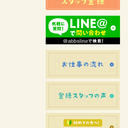
お仕
登録
初め