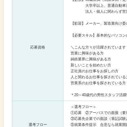
大学卒以上、普通自動車運
法人・個人に関わらず営業
【歓迎】メーカー、製造業向け委
【必要スキル】基本的なパソコン
応募資格
＼こんな方々が活躍されています
営業に興味がある方
鋳鉄業界に興味がある方
新しいことを始めたい方
正社員のお仕事をお探しの方
人と関わるお仕事を探されている
営業系のお仕事を探されている方
＊20～40歳代の男性スタッフ活
＜選考フロー＞
①応募 ②アーバスでの面接（要
③応募先企業での面談（筆記試験
選考フロー
⑤就業条件提示 合意なら就業開