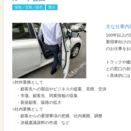
接客／営業／販売
豊川
主な仕事内
100年以上
乗用車向けの
のお仕事をお
事の流れ
トラックや建
との窓口の担
＜具体的には
○対外業務として
・顧客先への製品やビジネスの提案、見積、交渉
スタッフの声
・市場、顧客先、同業情報の収集
・新規顧客、販路の拡大
○社内業務として
・顧客からの要望事項の把握、社内展開、調整
ての方へ！Q&A
・決裁稟議資料の作成 など