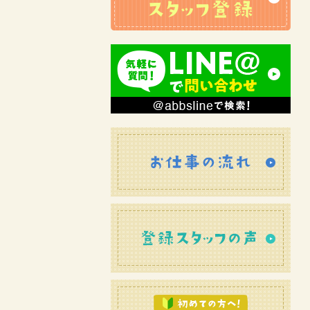
お仕
登録
初め