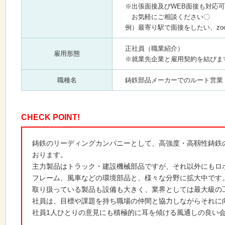
※出張面接及びWEB面接も対応
お気軽にご相談ください〇
例）最寄り駅で面接をしたい、zo
正社員（職業紹介）
雇用形態
※就業先企業と雇用契約を結びま
職種名
鋳鉄部品メーカーでのルート営業
CHECK POINT!
鋳鉄のリーディングカンパニーとして、高強度・高靱性鋳鉄
おります。
主力製品はトラック・建設機械部品ですが、それ以外にもロ
フレーム、風車などの環境部品と、様々な分野に拡大中です
取り扱っている製品も設備も大きく、業界としては最大級の
社員は、目標や課題を持ち職場の仲間と協力しながらそれに
社員1人ひとりの意見にも積極的に耳を傾ける風通しの良い