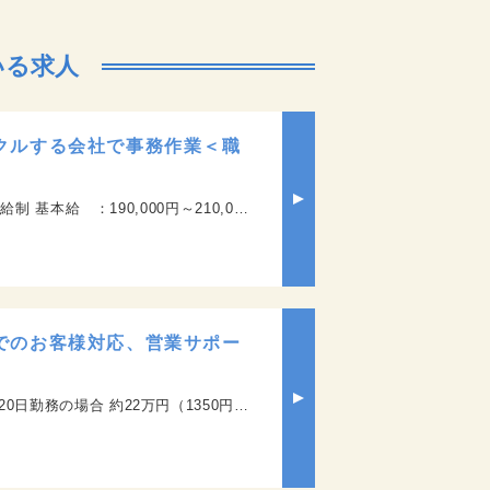
いる求人
クルする会社で事務作業＜職
円/人 【給与例】 【年収見込み】260万円～300万円 社会保険: 健康保険,厚生年金,雇用保険,労災保険 【試用期間について】 試用期間: 6か月 条件変更なし
でのお客様対応、営業サポー
約22万円（1350円×7.5H）×20日＋残業10H