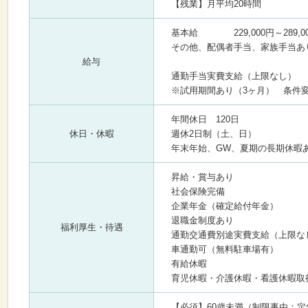
【残業】月平均20時間
基本給 229,000円～289,0
その他、配偶者手当、家族手当あ
給与
通勤手当実費支給（上限なし）
※試用期間あり（3ヶ月） 条件
年間休日 120日
休日・休暇
週休2日制（土、日）
年末年始、GW、夏期の長期休暇
昇給・賞与あり
社会保険完備
企業年金（確定給付年金）
退職金制度あり
福利厚生・待遇
通勤交通費別途実費支給（上限な
車通勤可（無料駐車場有）
有給休暇
育児休暇・介護休暇・看護休暇取
【必須】60歳未満（制限事由：定