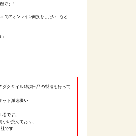
可能です！
omでのオンライン面接をしたい など
す。
のダクタイル鋳鉄部品の製造を行って
ボット減速機や
。
工場です。
向かい挑んでおり、
会社です