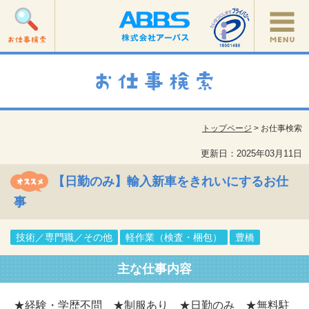
トップページ
> お仕事検索
更新日：2025年03月11日
【日勤のみ】輸入新車をきれいにするお仕
事
技術／専門職／その他
軽作業（検査・梱包）
豊橋
主な仕事内容
★経験・学歴不問 ★制服あり ★日勤のみ ★無料駐