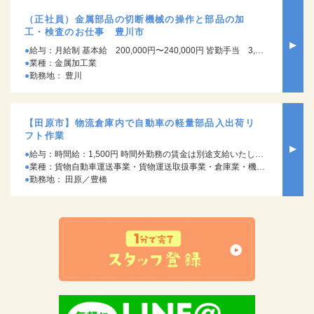
（正社員）金属部品の切断機械の操作と部品の加
工・検査のお仕事 豊川市
給与：月給制 基本給 200,000円〜240,000円 皆勤手当 3,000円/月 通勤手当規定支給 ※試用期間3ヶ月 試用期間中の労働条件：時給1,300円～
業種：金属加工業
勤務地： 豊川
【田原市】物流倉庫内で自動車の軽量部品入出荷リ
フト作業
給与：時間給：1,500円 時間外勤務の賃金は別途支給いたします。 【月収例】 約28万円 （時給1500円×8H）×20日＋早出
業種：貨物自動車運送事業・貨物運送取扱事業・倉庫業・機械器具設置工事業・産業廃棄物処理業
勤務地： 田原／豊橋