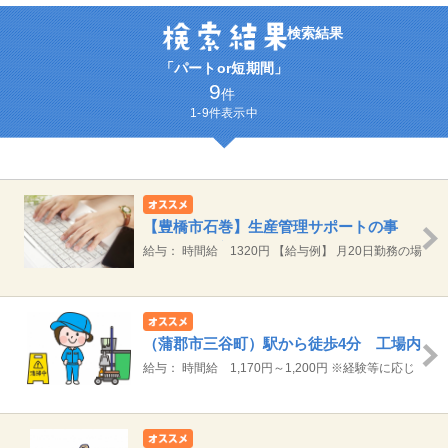
検索結果
「パートor短期間」
9
件
1-9件表示中
【豊橋市石巻】生産管理サポートの事
務 豊川、新城からも通勤圏内
給与： 時間給 1320円 【給与例】 月20日勤務の場
合 総支給 約21.1万円（1,320円×8時間×20日）
（蒲郡市三谷町）駅から徒歩4分 工場内
の清掃 週1日 2時間ちょっと
給与： 時間給 1,170円～1,200円 ※経験等に応じ
て決定