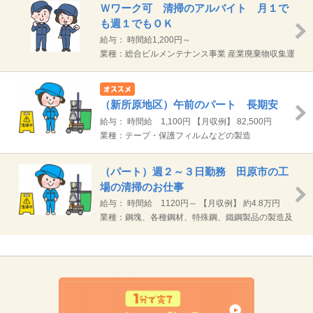
Ｗワーク可 清掃のアルバイト 月１で
も週１でもＯＫ
給与： 時間給1,200円～
業種：総合ビルメンテナンス事業 産業廃棄物収集運
搬事業 警備事業、古物商 建設業（塗装、防水、造
園、とび・土工 他5業種） 人材派遣事業、紹介予
定派遣事業 有料職業紹介事業、アウトソーシング事
（新所原地区）午前のパート 長期安
業
定 工場内日常清掃
給与： 時間給 1,100円 【月収例】 82,500円
（1100円×3.75H）×20日 通勤手当は別途規定支給
業種：テープ・保護フィルムなどの製造
（パート）週２～３日勤務 田原市の工
場の清掃のお仕事
給与： 時間給 1120円～ 【月収例】 約4.8万円
（4.25H×1120円）×10日
業種：鋼塊、各種鋼材、特殊鋼、鐵鋼製品の製造及
び販売