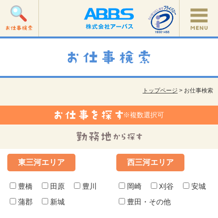
トップページ
> お仕事検索
※複数選択可
東三河エリア
西三河エリア
豊橋
田原
豊川
岡崎
刈谷
安城
蒲郡
新城
豊田・その他