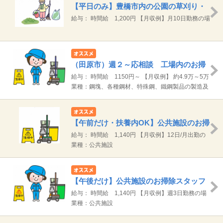
【平日のみ】豊橋市内の公園の草刈り・
落ち葉拾い
給与： 時間給 1,200円 【月収例】月10日勤務の場
合 総支給 約9.6万円（1,200円×8時間）×月10日
（田原市）週２～応相談 工場内のお掃
除
給与： 時間給 1150円～ 【月収例】 約4.9万～5万
円（4.25H×1150円）×10日程度
業種：鋼塊、各種鋼材、特殊鋼、鐵鋼製品の製造及
び販売
【午前だけ・扶養内OK】公共施設のお掃
除スタッフ
給与： 時間給 1,140円 【月収例】12日/月出勤の
場合 47,880円(1140円×3時間30分×3日/週×4週)
業種：公共施設
【午後だけ】公共施設のお掃除スタッフ
給与： 時間給 1,140円 【月収例】週3日勤務の場
合 75,240円（5時間30分×1,140円×12日/月
業種：公共施設