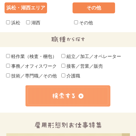
浜松・湖西エリア
その他
浜松
湖西
その他
軽作業（検査・梱包）
組立／加工／オペレーター
事務／オフィスワーク
接客／営業／販売
技術／専門職／その他
介護職