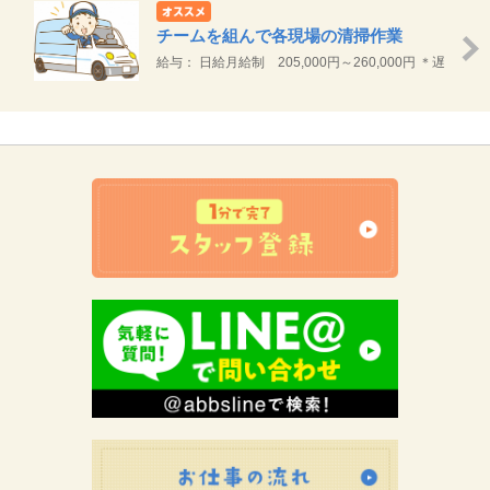
チームを組んで各現場の清掃作業
給与： 日給月給制 205,000円～260,000円 ＊遅
刻・欠勤・早退をされた場合は、控除いたします。
【内訳】 ＜基本給＞195,000円～250,000円 ※所持
資格、経験等考慮し決定します。 ＜業務手当＞
10,000円/月 ※試用期間終了後より付与します 時間
外手当、通勤手当は別途支給します
お仕事の流れ