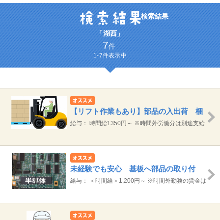
検索結果
「湖西」
7
件
1-7件表示中
【リフト作業もあり】部品の入出荷 梱
包業務
給与： 時間給1350円～ ※時間外労働分は別途支給
します。 【月収例】月20日の場合 総支給 23.5万
円（1350円×7.75H）×20日＋残業
未経験でも安心 基板へ部品の取り付
け、検査などのお仕事
給与： ＜時間給＞1,200円～ ※時間外勤務の賃金は
別途支給いたします。 【月収例】 21.6万円（1200
円×7.75H）×20日＋残業