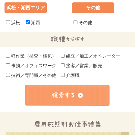
浜松・湖西エリア
その他
浜松
湖西
その他
軽作業（検査・梱包）
組立／加工／オペレーター
事務／オフィスワーク
接客／営業／販売
技術／専門職／その他
介護職