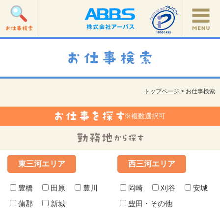
トップページ
> お仕事検索
※複数選択可
東三河エリア
西三河エリア
豊橋
田原
豊川
岡崎
刈谷
安城
蒲郡
新城
豊田・その他