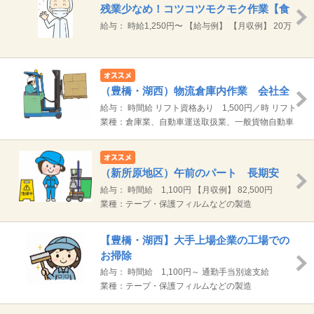
残業少なめ！コツコツモクモク作業【食
品原料の製造オペレーター】浜松市
給与： 時給1,250円〜 【給与例】 【月収例】 20万
円（1250円×8時間）×20日 【正社員登用の場合】
月額201,400円～272,500円
（豊橋・湖西）物流倉庫内作業 会社全
額負担でリフト免許取得！
給与： 時間給 リフト資格あり 1,500円／時 リフト
資格なし 1,400円／時 ※入社後働きながら会社が
業種：倉庫業、自動車運送取扱業、一般貨物自動車
費用全額負担でリフトの資格を取得できます。 ※時
運送業、物流システムコンサルティング業等
間外勤務分については別途支給 【月収例】リフト資
格あり 残業10Hの場合 25.1万円 (1500円
（新所原地区）午前のパート 長期安
×7.75H)×20日＋残業
定 工場内日常清掃
給与： 時間給 1,100円 【月収例】 82,500円
（1100円×3.75H）×20日 通勤手当は別途規定支給
業種：テープ・保護フィルムなどの製造
【豊橋・湖西】大手上場企業の工場での
お掃除
給与： 時間給 1,100円～ 通勤手当別途支給
業種：テープ・保護フィルムなどの製造