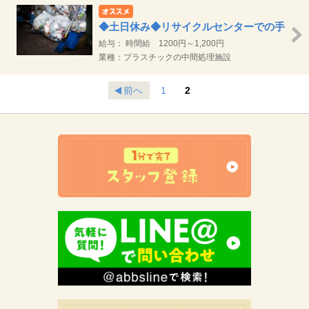
資格、経験等考慮し決定します。 ＜業務手当＞
10,000円/月 ※試用期間終了後より付与します 時間
◆土日休み◆リサイクルセンターでの手
外手当、通勤手当は別途支給します
選別作業と重機オペレーター
給与： 時間給 1200円～1,200円
業種：プラスチックの中間処理施設
前へ
1
2
お仕事の流れ