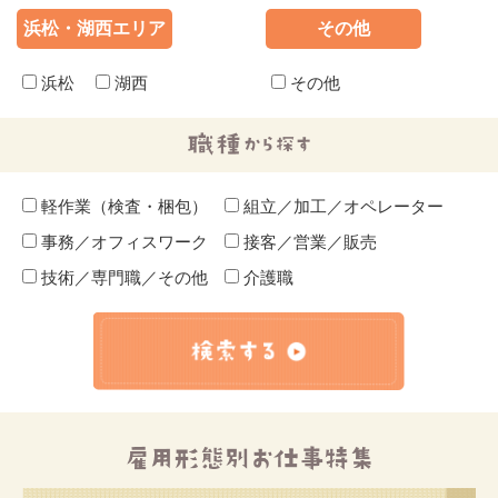
浜松・湖西エリア
その他
浜松
湖西
その他
軽作業（検査・梱包）
組立／加工／オペレーター
事務／オフィスワーク
接客／営業／販売
技術／専門職／その他
介護職