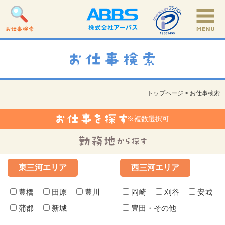
トップページ
> お仕事検索
※複数選択可
東三河エリア
西三河エリア
豊橋
田原
豊川
岡崎
刈谷
安城
蒲郡
新城
豊田・その他