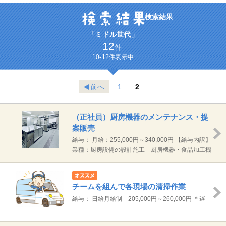
検索結果
「ミドル世代」
12
件
10-12件表示中
前へ
1
2
（正社員）厨房機器のメンテナンス・提
案販売
給与： 月給：255,000円～340,000円 【給与内訳】
基本給 210,000円～295,000円 固定残業手
業種：厨房設備の設計施工 厨房機器・食品加工機
当 45,000円 ※固定残業手当は、時
器の製造販売 厨房機器メンテナンスサービス 中古
間外労働の有無にかかわらず 20～29時間分として
厨房機器、販売、買取
支給し、超過分は別途支給します。 通勤手当規定支
チームを組んで各現場の清掃作業
給（上限25,000円/月） ※試用期間3ヶ月（試用期間
給与： 日給月給制 205,000円～260,000円 ＊遅
中の労働条件変動なし）
刻・欠勤・早退をされた場合は、控除いたします。
【内訳】 ＜基本給＞195,000円～250,000円 ※所持