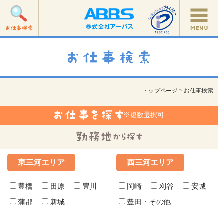
トップページ
> お仕事検索
※複数選択可
東三河エリア
西三河エリア
豊橋
田原
豊川
岡崎
刈谷
安城
蒲郡
新城
豊田・その他