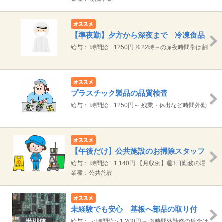
×20日+残業
【準夜勤】夕方から深夜まで 冷凍食品
の製造ライン作業
給与： 時間給 1250円 ※22時～の深夜時間帯は割
増料金 【月収例】 総支給 24.2万円（8時間×1250
円）×21日＋夜勤割増
プラスチック製品の品質検査
給与： 時間給 1250円～ 残業・休出など時間外勤
務が発生した場合は、別途支給します。 【月収例】
月20日勤務の場合 20万円（1250円×8時間）×20日
【午後だけ】公共施設のお掃除スタッフ
給与： 時間給 1,140円 【月収例】週3日勤務の場
合 75,240円（5時間30分×1,140円×12日/月
業種：公共施設
未経験でも安心 基板へ部品の取り付
け、検査などのお仕事
給与： ＜時間給＞1,200円～ ※時間外勤務の賃金は