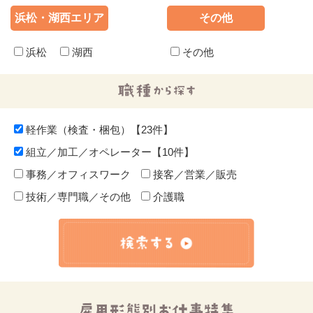
浜松・湖西エリア
その他
浜松
湖西
その他
軽作業（検査・梱包）【23件】
組立／加工／オペレーター【10件】
事務／オフィスワーク
接客／営業／販売
技術／専門職／その他
介護職