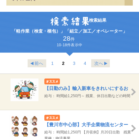
検索結果
「軽作業（検査・梱包）」「組立／加工／オペレーター」
28
件
10-18件表示中
前へ
1
2
3
4
次へ
【日勤のみ】輸入新車をきれいにするお
仕事
給与： 時間給1,250円～ 残業、休日出勤などの時間
外労働は別途支給 【月収例】月20日勤務 残業10
時間の場合 総支給 約20.3万円（1250円×7.5時
間）×20日∔残業
【豊川市中心部】大手企業物流センター
の倉庫内軽作業
給与： 時間給1,250円 【月収例】月20日出勤 残業
10時間の場合 総支給約21.6万円（1,250円×8時間）
業種：物流事業