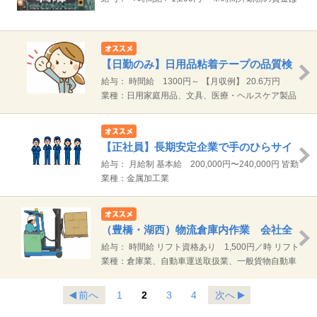
別途支給いたします。 【月収例】 21.6万円（1200
円×7.75H）×20日＋残業
【日勤のみ】日用品粘着テープの品質検
査業務 土日休み
給与： 時間給 1300円～ 【月収例】 20.6万円
（1300円×7.92H）×20日
業種：日用家庭用品、文具、医療・ヘルスケア製品
などの企画・製造・加工・販売及び輸出入 小売店の
運営
【正社員】長期安定企業で手のひらサイ
ズの金属部品の検査 豊川市
給与： 月給制 基本給 200,000円〜240,000円 皆勤
手当 3,000円/月 通勤手当規定支給 ※試用期間3ヶ
業種：金属加工業
月 試用期間中の労働条件：時給1250円～ 試用期間
3ヶ月ののち、さらに3ヶ月の有期契約を経てから正
式契約となります
（豊橋・湖西）物流倉庫内作業 会社全
額負担でリフト免許取得！
給与： 時間給 リフト資格あり 1,500円／時 リフト
資格なし 1,400円／時 ※入社後働きながら会社が
業種：倉庫業、自動車運送取扱業、一般貨物自動車
費用全額負担でリフトの資格を取得できます。 ※時
運送業、物流システムコンサルティング業等
間外勤務分については別途支給 【月収例】リフト資
前へ
1
2
3
4
次へ
格あり 残業10Hの場合 25.1万円 (1500円