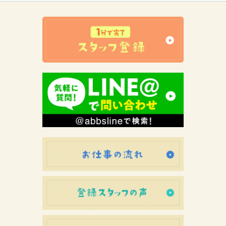
×7.75H)×20日＋残業
お仕事の流れ
登録スタッフ
初めての方へ