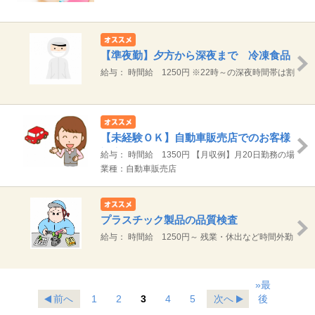
本給 171,000円～245,000円 端末手
試用期間: 2ヶ月 条件変更なし
当 5,000円 【試用期間】2か月 条件変更
なし 昇給 前年度実績 1.7％～3.0％
【準夜勤】夕方から深夜まで 冷凍食品
の製造ライン作業
給与： 時間給 1250円 ※22時～の深夜時間帯は割
増料金 【月収例】 総支給 24.2万円（8時間×1250
円）×21日＋夜勤割増
【未経験ＯＫ】自動車販売店でのお客様
対応、営業サポート業務
給与： 時間給 1350円 【月収例】月20日勤務の場
合 約22万円（1350円×7.5H）×20日＋残業10H
業種：自動車販売店
プラスチック製品の品質検査
給与： 時間給 1250円～ 残業・休出など時間外勤
務が発生した場合は、別途支給します。 【月収例】
月20日勤務の場合 20万円（1250円×8時間）×20日
»最
前へ
1
2
3
4
5
次へ
後