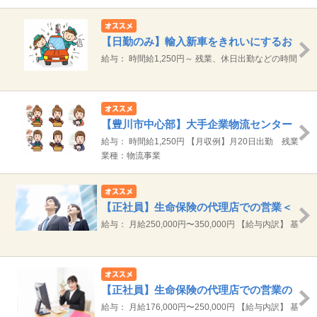
務の賃金は別途支給 【内訳】 〔基本給〕263,000円
～342,100円 〔諸手当〕家族手当、住宅手当、通勤
手当、深夜手当、時間外手当、休日手当 【給与例】
【日勤のみ】輸入新車をきれいにするお
〔モデル年収〕 35歳／469.8万円 45歳／
仕事
給与： 時間給1,250円～ 残業、休日出勤などの時間
562.0万円
外労働は別途支給 【月収例】月20日勤務 残業10
時間の場合 総支給 約20.3万円（1250円×7.5時
間）×20日∔残業
【豊川市中心部】大手企業物流センター
の倉庫内軽作業
給与： 時間給1,250円 【月収例】月20日出勤 残業
10時間の場合 総支給約21.6万円（1,250円×8時間）
業種：物流事業
×20日+残業
【正社員】生命保険の代理店での営業＜
職業紹介＞
給与： 月給250,000円〜350,000円 【給与内訳】 基
本給 250,000円～350,000円 ※あくまでも
目安のため、選考により上下する可能性がありま
す。 ※前職の年収を考慮し決定します。 ※固定給
または、固定給＋歩合給かを毎年選択していただけ
【正社員】生命保険の代理店での営業の
る制度のため 個人業績により相談可能です。 【給
サポート＜職業紹介＞
給与： 月給176,000円〜250,000円 【給与内訳】 基
与例】 予定年収：300万円～420万円 【試用期間】