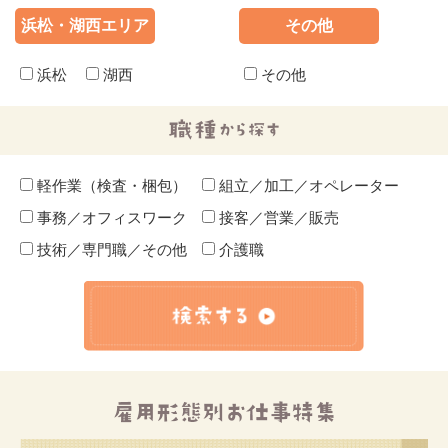
浜松・湖西エリア
その他
浜松
湖西
その他
軽作業（検査・梱包）
組立／加工／オペレーター
事務／オフィスワーク
接客／営業／販売
技術／専門職／その他
介護職