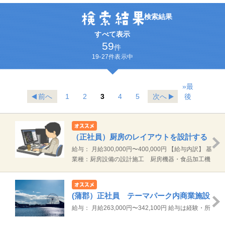
検索結果
すべて表示
59
件
19-27件表示中
»最
前へ
1
2
3
4
5
次へ
後
（正社員）厨房のレイアウトを設計する
お仕事 豊橋市
給与： 月給300,000円〜400,000円 【給与内訳】 基
本給 255,000円～355,000円 みなし残業
業種：厨房設備の設計施工 厨房機器・食品加工機
代 45,000円 ※みなし残業代は月18～24時
器の製造販売 厨房機器メンテナンスサービス 中古
間分として支給し、超過分は別途支給します。 通勤
厨房機器、販売、買取
手当規定支給（上限25,000円/月）
(蒲郡）正社員 テーマパーク内商業施設
の運営管理
給与： 月給263,000円〜342,100円 給与は経験・所
持資格により考慮します 残業・休出などの時間外勤