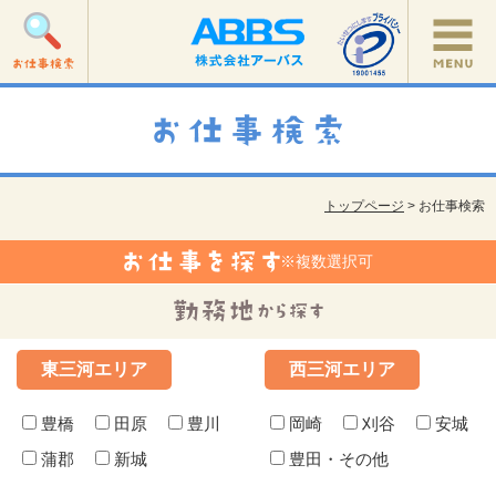
トップページ
> お仕事検索
※複数選択可
東三河エリア
西三河エリア
豊橋
田原
豊川
岡崎
刈谷
安城
蒲郡
新城
豊田・その他