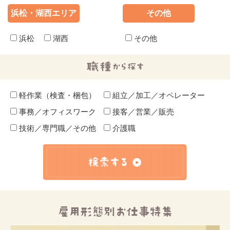
浜松・湖西エリア
その他
浜松
湖西
その他
軽作業（検査・梱包）
組立／加工／オペレーター
事務／オフィスワーク
接客／営業／販売
技術／専門職／その他
介護職