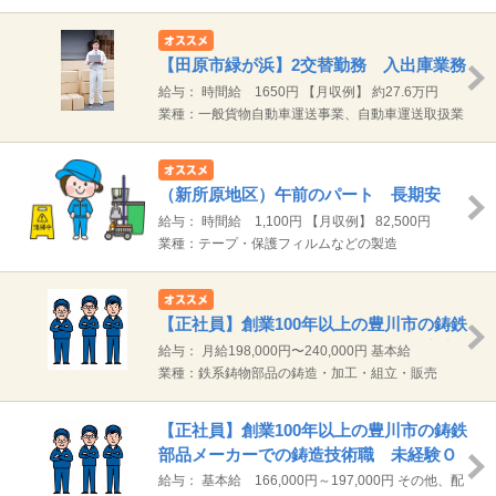
及び関連する物流事業
【田原市緑が浜】2交替勤務 入出庫業務
の現場管理及び事務作業 未経験ＯＫ
給与： 時間給 1650円 【月収例】 約27.6万円
（1650円/時×8時間）×20日/月＋深夜割増
業種：一般貨物自動車運送事業、自動車運送取扱業
及び関連する物流事業
（新所原地区）午前のパート 長期安
定 工場内日常清掃
給与： 時間給 1,100円 【月収例】 82,500円
（1100円×3.75H）×20日 通勤手当は別途規定支給
業種：テープ・保護フィルムなどの製造
【正社員】創業100年以上の豊川市の鋳鉄
部品メーカーでの鋳造技術職 長期安定
給与： 月給198,000円〜240,000円 基本給
198,000円～240,000円 その他、配偶者手当、家族
業種：鉄系鋳物部品の鋳造・加工・組立・販売
手当あり。 通勤手当実費支給（上限なし） ※試用
期間3ヶ月（試用期間中の労働条件変動なし）
【正社員】創業100年以上の豊川市の鋳鉄
部品メーカーでの鋳造技術職 未経験Ｏ
Ｋ
給与： 基本給 166,000円～197,000円 その他、配