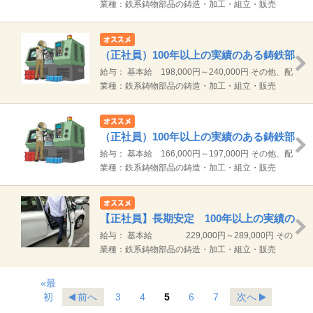
偶者手当、家族手当あり。 通勤手当実費支給（上限
業種：鉄系鋳物部品の鋳造・加工・組立・販売
なし） ※試用期間3ヶ月（試用期間中の労働条件変
動なし）
（正社員）100年以上の実績のある鋳鉄部
品メーカーでの加工技術職
給与： 基本給 198,000円～240,000円 その他、配
偶者手当、家族手当あり。 通勤手当実費支給（上限
業種：鉄系鋳物部品の鋳造・加工・組立・販売
なし） ※試用期間3ヶ月（試用期間中の労働条件変
動なし）
（正社員）100年以上の実績のある鋳鉄部
品メーカーでの加工技術職 未経験ＯＫ
給与： 基本給 166,000円～197,000円 その他、配
偶者手当、家族手当あり。 通勤手当実費支給（上限
業種：鉄系鋳物部品の鋳造・加工・組立・販売
なし） ※試用期間3ヶ月（試用期間中の労働条件変
動なし）
【正社員】長期安定 100年以上の実績の
ある鋳鉄部品メーカーでのルート営業
給与： 基本給 229,000円～289,000円 その
他、配偶者手当、家族手当あり。 通勤手当実費支給
業種：鉄系鋳物部品の鋳造・加工・組立・販売
（上限なし） ※試用期間あり（3ヶ月） 条件変更
なし
«最
初
前へ
3
4
5
6
7
次へ