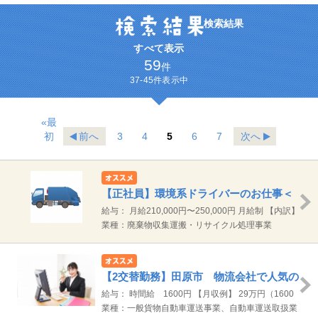
検索結果
すべて表示
59
件
37-45件表示中
«最
初
前へ
3
4
5
6
7
次へ
【正社員】環境系ドライバーのお仕事＜
中型免許可＞
給与： 月給210,000円〜250,000円 月給制 【内訳】
基本給 ：170,000円～210,000円 運転手当：
業種：廃棄物収集運搬・リサイクル処理事業
10,000円／精励手当：19,000円／調整手当： 1,000
円／特装手当：10,000円 その他手当別途支給 （時
間外・無事故手当、家族手当など） 交通費規定によ
【2交替勤務】田原市 物流会社で人気の
り定額支給（上限 月20,000円まで） 運転手当
事務職 未経験者活躍中
給与： 時間給 1600円 【月収例】 29万円（1600
10,000円 精励手当 19,000円 特装手当 10,000円 調
円/時×8時間）×20日/月＋深夜割増+残業
業種：一般貨物自動車運送事業、自動車運送取扱業
整手当 1,000円