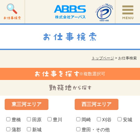
トップページ
> お仕事検索
※複数選択可
東三河エリア
西三河エリア
豊橋
田原
豊川
岡崎
刈谷
安城
蒲郡
新城
豊田・その他