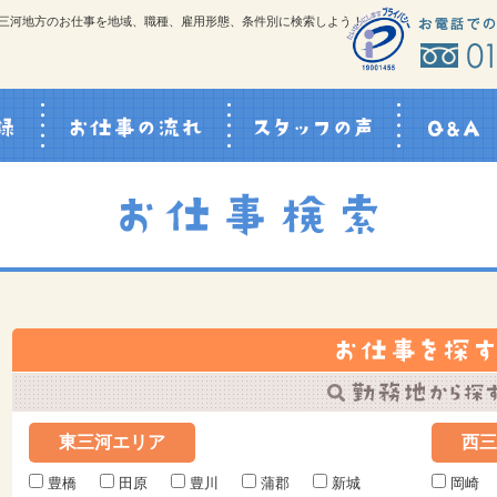
三河地方のお仕事を地域、職種、雇用形態、条件別に検索しよう！
スタッフ登録
お仕事の流れ
スタッフの声
東三河エリア
西三
豊橋
田原
豊川
蒲郡
新城
岡崎