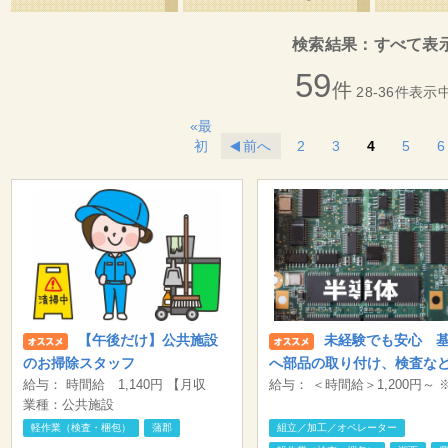
検索結果
：
すべて表
59
件
28-36件表示
«最
初
前へ
2
3
4
5
6
【午後だけ】公共施設
未経験でも安心 
のお掃除スタッフ
へ部品の取り付け、検査な
給与： 時間給 1,140円 【月収
給与： ＜時間給＞1,200円～ 
お仕事
例】週3日勤務の場合 75,240円（5
業種：公共施設
間外勤務の賃金は別途支給い
時間30分×1,140円×12日/月
す。 【月収例】 21.6万円（12
軽作業（検査・梱包）
蒲郡
組立／加工／オペレーター
×7.75H）×20日＋残業