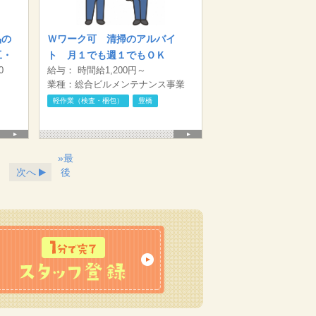
品の
Ｗワーク可 清掃のアルバイ
工・
ト 月１でも週１でもＯＫ
0
給与： 時間給1,200円～
0円/
業種：総合ビルメンテナンス事業
間3
産業廃棄物収集運搬事業 警備事
軽作業（検査・梱包）
豊橋
時給
業、古物商 建設業（塗装、防水、
造園、とび・土工 他5業種） 人材
派遣事業、紹介予定派遣事業 有料
職業紹介事業、アウトソーシング事
»最
業
次へ
後