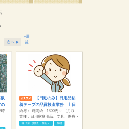
示
中
»最
次へ
後
基板
【日勤のみ】日用品粘
どの
着テープの品質検査業務 土日
※時
給与： 時間給 1300円～ 【月収
休み
たしま
例】 20.6万円（1300円×7.92H）
業種：日用家庭用品、文具、医療・
00円
×20日
ヘルスケア製品などの企画・製造・
軽作業（検査・梱包）
豊橋
加工・販売及び輸出入 小売店の運