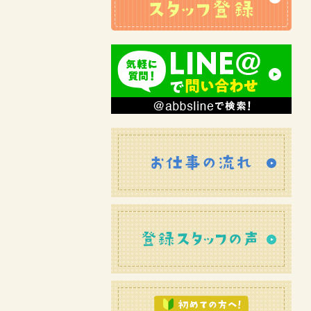
お仕
登録
初め