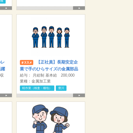
豊橋
営
のレ
【正社員】長期安定企
活躍
業で手のひらサイズの金属部品
月収
給与： 月給制 基本給 200,000
の検査 豊川市
×21
円〜240,000円 皆勤手当 3,000円/
業種：金属加工業
別途
月 通勤手当規定支給 ※試用期間3
軽作業（検査・梱包）
豊川
ヶ月 試用期間中の労働条件：時給
1250円～ 試用期間3ヶ月ののち、さ
らに3ヶ月の有期契約を経てから正
式契約となります