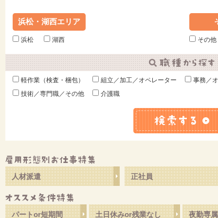
浜松・湖西エリア
浜松
湖西
その他
軽作業（検査・梱包）
組立／加工／オペレーター
事務／オ
技術／専門職／その他
介護職
事の流れ
スタッフの声
人材派遣
正社員
ての方へ！Q&A
パートor短期間
土日休みor残業なし
夜勤専属