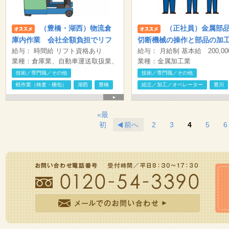
（豊橋・湖西）物流倉
（正社員）金属部
庫内作業 会社全額負担でリフ
切断機械の操作と部品の加
給与： 時間給 リフト資格あり
給与： 月給制 基本給 200,00
ト免許取得！
検査のお仕事 豊川市
1,500円／時 リフト資格なし
業種：倉庫業、自動車運送取扱業、
円〜240,000円 皆勤手当 3,00
業種：金属加工業
1,400円／時 ※入社後働きながら会
一般貨物自動車運送業、物流システ
月 通勤手当規定支給 ※試用期
技術／専門職／その他
技術／専門職／その他
社が費用全額負担でリフトの資格を
ムコンサルティング業等
ヶ月 試用期間中の労働条件：
軽作業（検査・梱包）
湖西
豊橋
組立／加工／オペレーター
豊川
取得できます。 ※時間外勤務分に
1,300円～
ついては別途支給 【月収例】リフ
ト資格あり 残業10Hの場合 25.1万
«最
円 (1500円×7.75H)×20日＋残業
初
前へ
2
3
4
5
6