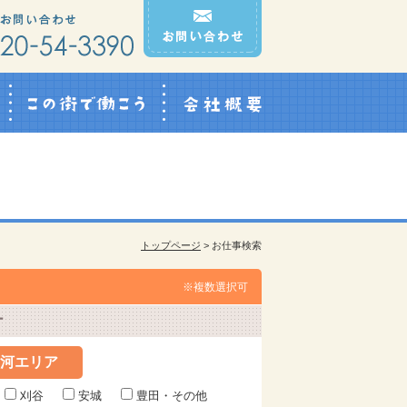
Q&A
この街で働こう
会社概要
トップページ
> お仕事検索
※複数選択可
河エリア
刈谷
安城
豊田・その他